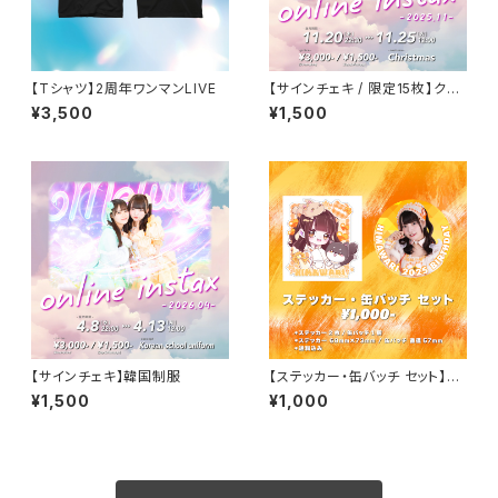
【Tシャツ】2周年ワンマンLIVE
【サインチェキ / 限定15枚】クリ
スマス
¥3,500
¥1,500
【サインチェキ】韓国制服
【ステッカー・缶バッチ セット】橙
乃ひまわり 生誕
¥1,500
¥1,000