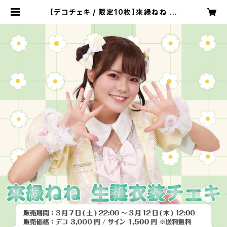
【デコチェキ / 限定10枚】來緑ねね 生
誕衣装 | meluQ