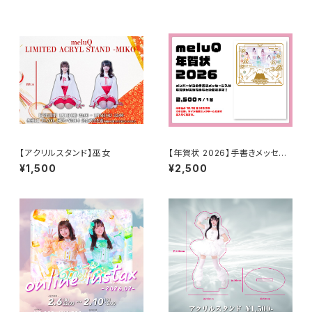
【アクリルスタンド】巫女
【年賀状 2026】手書きメッセー
ジ入り
¥1,500
¥2,500