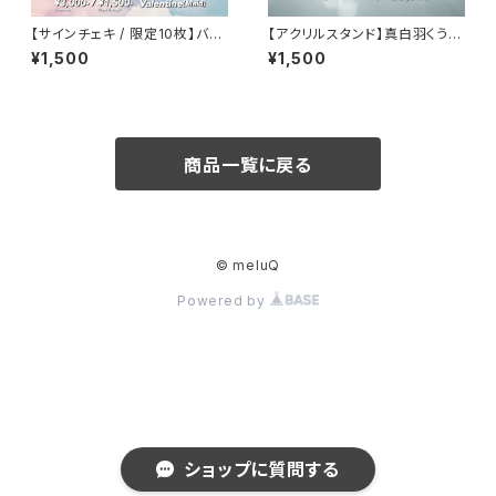
【サインチェキ / 限定10枚】バレ
【アクリルスタンド】真白羽くう
ンタイン(メイド)
生誕
¥1,500
¥1,500
商品一覧に戻る
© meluQ
Powered by
ショップに質問する