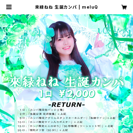
來緑ねね 生誕カンパ | meluQ