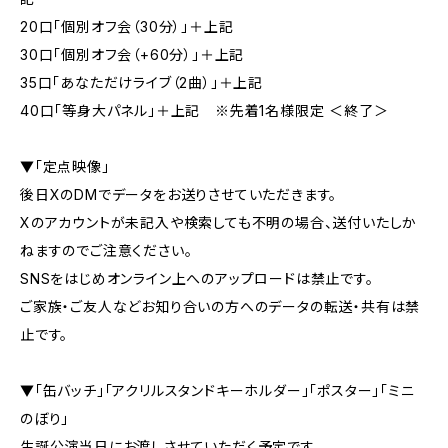
20口「個別オフ会（30分）」＋上記
30口「個別オフ会（+60分）」＋上記
35口「あなただけライブ（2曲）」＋上記
40口「等身大パネル」＋上記 ※先着1名様限定 ＜終了＞
▼「定点映像」
後日XのDMでデータをお送りさせていただきます。
Xのアカウントが未記入や検索しても不明の場合、送付いたしか
ねますのでご注意ください。
SNSをはじめオンライン上へのアップロードは禁止です。
ご家族・ご友人などお知り合いの方へのデータの転送・共有は禁
止です。
▼「缶バッチ」「アクリルスタンドキーホルダー」「ポスター」「ミニ
のぼり」
生誕公演当日にお渡しさせていただく予定です。