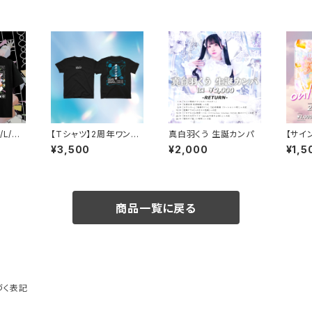
L/X
【Tシャツ】2周年ワンマ
真白羽くう 生誕カンパ
【サイン
ひま
ンLIVE
枚】バ
¥3,500
¥2,000
¥1,5
商品一覧に戻る
づく表記