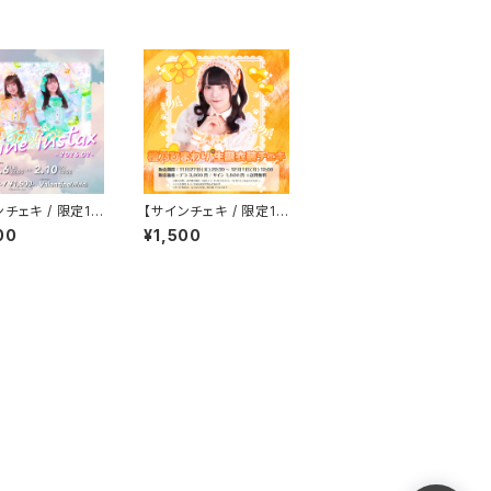
チェキ / 限定10
【サインチェキ / 限定10
レンタイン(メイド)
枚】橙乃ひまわり 生誕
00
¥1,500
衣装