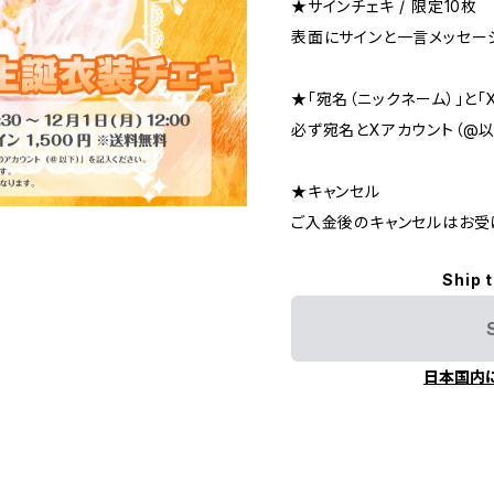
★サインチェキ / 限定10枚
表面にサインと一言メッセー
★「宛名（ニックネーム）」と「
必ず宛名とXアカウント（@以
★キャンセル
ご入金後のキャンセルはお受
Ship 
日本国内