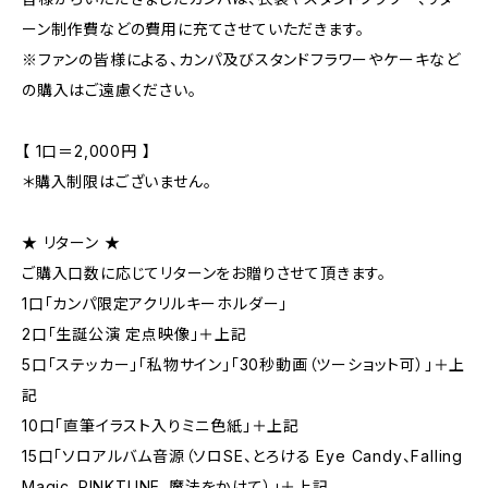
ーン制作費などの費用に充てさせていただきます。
※ファンの皆様による、カンパ及びスタンドフラワーやケーキなど
の購入はご遠慮ください。
【 1口＝2,000円 】
＊購入制限はございません。
★ リターン ★
ご購入口数に応じてリターンをお贈りさせて頂きます。
1口「カンパ限定アクリルキーホルダー」
2口「生誕公演 定点映像」＋上記
5口「ステッカー」「私物サイン」「30秒動画（ツーショット可）」＋上
記
10口「直筆イラスト入りミニ色紙」＋上記
15口「ソロアルバム音源（ソロSE、とろける Eye Candy、Falling
Magic、PINKTUNE、魔法をかけて）」＋上記